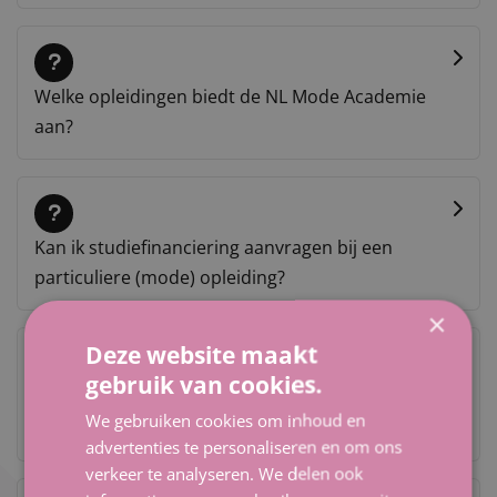
Welke opleidingen biedt de NL Mode Academie
aan?
Kan ik studiefinanciering aanvragen bij een
particuliere (mode) opleiding?
×
Deze website maakt
gebruik van cookies.
Wat zijn de carrièremogelijkheden na een
We gebruiken cookies om inhoud en
modeopleiding bij NL Mode Academie?
advertenties te personaliseren en om ons
verkeer te analyseren. We delen ook