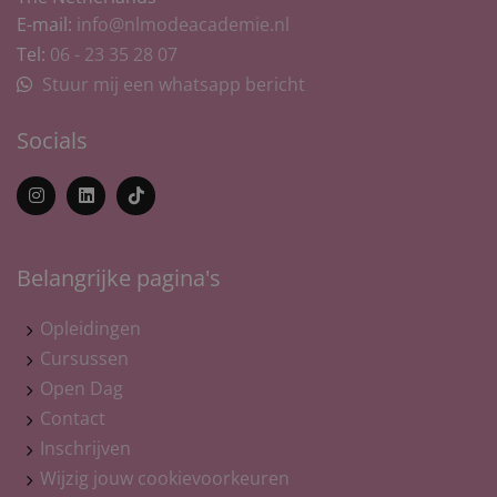
E-mail:
info@nlmodeacademie.nl
Tel:
06 - 23 35 28 07
Stuur mij een whatsapp bericht
Socials
Belangrijke pagina's
Opleidingen
Cursussen
Open Dag
Contact
Inschrijven
Wijzig jouw cookievoorkeuren