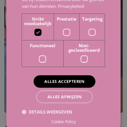
van hun diensten.
Privacybeleid
Strikt
Prestatie
Targeting
noodzakelijk
Functioneel
Niet-
geclassificeerd
ALLES ACCEPTEREN
ALLES AFWIJZEN
DETAILS WEERGEVEN
Cookie Policy