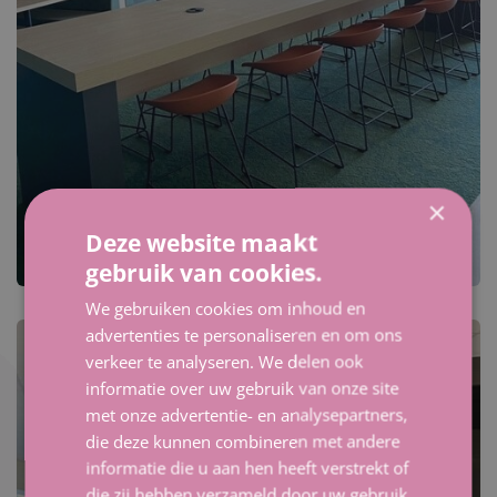
×
Deze website maakt
gebruik van cookies.
We gebruiken cookies om inhoud en
advertenties te personaliseren en om ons
verkeer te analyseren. We delen ook
informatie over uw gebruik van onze site
met onze advertentie- en analysepartners,
die deze kunnen combineren met andere
informatie die u aan hen heeft verstrekt of
die zij hebben verzameld door uw gebruik