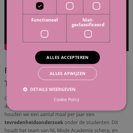
Functioneel
Niet-
geclassificeerd
ALLES ACCEPTEREN
Resultaten
ALLES AFWIJZEN
Tevredenheidsonderzoek.
DETAILS WEERGEVEN
Om te zorgen dat we hoge kwaliteit blijven leveren, en
Cookie Policy
de veranderingen in de markt op tijd signaleren,
houden we een aantal maal per jaar een
tevredenheidsonderzoek
onder de studenten. Dit
houdt het team van NL Mode Academie scherp, en