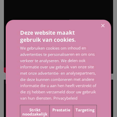
×
Deze website maakt
gebruik van cookies.
We gebruiken cookies om inhoud en
advertenties te personaliseren en om ons
verkeer te analyseren. We delen ook
informatie over uw gebruik van onze site
met onze advertentie- en analysepartners,
die deze kunnen combineren met andere
informatie die u aan hen heeft verstrekt of
die zij hebben verzameld door uw gebruik
van hun diensten.
Privacybeleid
Strikt
Prestatie
Targeting
noodzakelijk