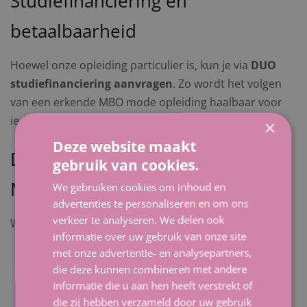
Studiefinanciering en
betaalbaarheid
Hoewel onze opleiding particulier is, kun je via
DUO
studiefinanciering aanvragen
. Zo wordt het volgen
van een erkende MBO mode opleiding haalbaar voor
iedereen.
×
Deze website maakt
De voordelen van studeren bij NL
gebruik van cookies.
Mode Academie
We gebruiken cookies om inhoud en
advertenties te personaliseren en om ons
verkeer te analyseren. We delen ook
Wat maakt ons uniek?
informatie over uw gebruik van onze site
Kleine klassen
voor persoonlijke begeleiding
met onze advertentie- en analysepartners,
die deze kunnen combineren met andere
Praktijkgericht onderwijs
met stages en
informatie die u aan hen heeft verstrekt of
projecten
die zij hebben verzameld door uw gebruik