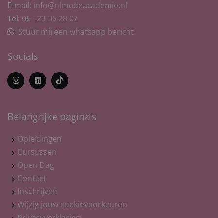
E-mail:
info@nlmodeacademie.nl
Tel:
06 - 23 35 28 07
Stuur mij een whatsapp bericht
Socials
Belangrijke pagina's
Opleidingen
Cursussen
Open Dag
Contact
Inschrijven
Wijzig jouw cookievoorkeuren
Privacyverklaring