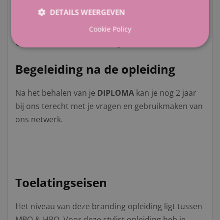
Daarnaast moet je rekening houden met huiswerk
DETAILS WEERGEVEN
van gemiddeld 12 uur per week.
Cookie Policy
Uiteraard is inzet van belang.
Begeleiding na de opleiding
Na het behalen van je
DIPLOMA
kan je nog 2 jaar
bij ons terecht met je vragen en gebruikmaken van
ons netwerk.
Toelatingseisen
Het niveau van deze branding opleiding ligt tussen
MBO & HBO. Voor deze stylist opleiding heb je