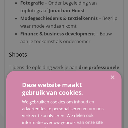
Fotografie
– Onder begeleiding van
topfotograaf
Jonathan Hoost
Modegeschiedenis & textielkennis
– Begrijp
waar mode vandaan komt
Finance & business development
– Bouw
aan je toekomst als ondernemer
Shoots
Tijdens de opleiding werk je aan
drie professionele
fashion shoots
met een professioneel team
×
Deze website maakt
Masterclasses
gebruik van cookies.
Leer van bekende namen uit de industrie, zoals:
We gebruiken cookies om inhoud en
advertenties te personaliseren en om ons
Kelly Staa
, Editor-in-Chief van
Cosmopolitan
verkeer te analyseren. We delen ook
En werk eventueel mee aan een echte pagina
informatie over uw gebruik van onze site